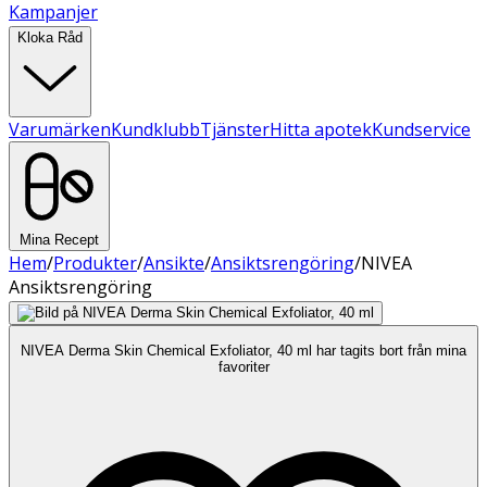
Kampanjer
Kloka Råd
Varumärken
Kundklubb
Tjänster
Hitta apotek
Kundservice
Mina Recept
Hem
/
Produkter
/
Ansikte
/
Ansiktsrengöring
/
NIVEA
Ansiktsrengöring
NIVEA Derma Skin Chemical Exfoliator, 40 ml har tagits bort från mina
favoriter