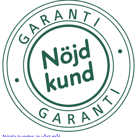
- Använd på morgonen och kvällen.
- Massera försiktigt in på fuktigt ansikte. Undvik området
runt ögonen.
- Skölj av med ljummet vatten.
- Kan förvaras i rumstemperatur.
Innehåll
Aqua, Glycolic Acid, Dimethicone, Glycerin, Tapioca Starch,
Cetearyl Alcohol, Glyceryl Stearate, Sodium Hydroxide,
Gluconolactone, PEG40 Stearate, PEG150 Distearate,
Salicylic Acid, Niacinamide, Panthenol, Glycyrrhiza Inflata
Root Extract, Pantolactone, Xanthan Gum, Trisodium
EDTA, Citric Acid, Phenoxyethanol, Parfum
Märkning: FSC Forest Steward Council Mix
Nöjda kunder är vårt mål