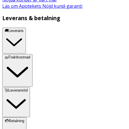
Läs om Apotekets Nöjd kund-garanti
Leverans & betalning
🚚Leverans
🧺Fraktkostnad
🚀Leveranstid
💳Betalning