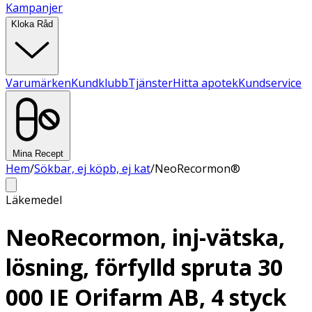
Kampanjer
Kloka Råd
Varumärken
Kundklubb
Tjänster
Hitta apotek
Kundservice
Mina Recept
Hem
/
Sökbar, ej köpb, ej kat
/
NeoRecormon®
Läkemedel
NeoRecormon, inj-vätska,
lösning, förfylld spruta 30
000 IE Orifarm AB, 4 styck