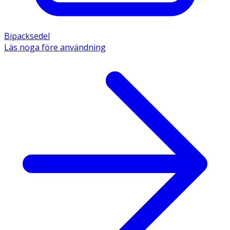
Bipacksedel
Läs noga före användning