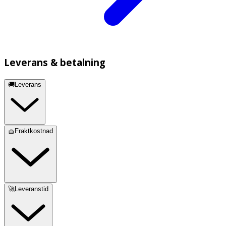
Leverans & betalning
🚚Leverans
🧺Fraktkostnad
🚀Leveranstid