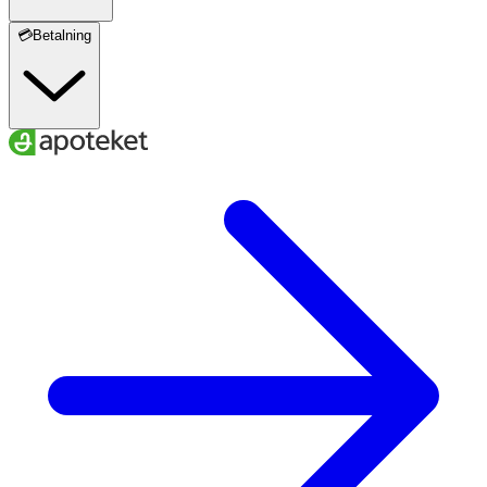
💳Betalning