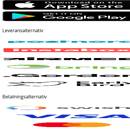
Leveransalternativ
Betalningsalternativ