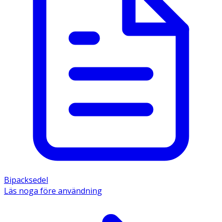
Bipacksedel
Läs noga före användning