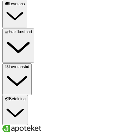
🚚Leverans
🧺Fraktkostnad
🚀Leveranstid
💳Betalning