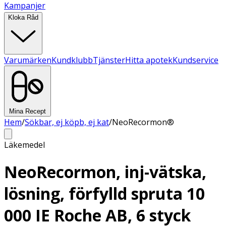
Kampanjer
Kloka Råd
Varumärken
Kundklubb
Tjänster
Hitta apotek
Kundservice
Mina Recept
Hem
/
Sökbar, ej köpb, ej kat
/
NeoRecormon®
Läkemedel
NeoRecormon, inj-vätska,
lösning, förfylld spruta 10
000 IE Roche AB, 6 styck