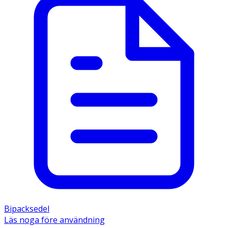
Bipacksedel
Läs noga före användning