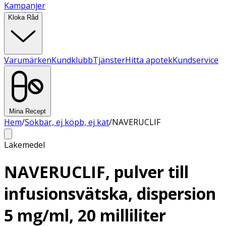
Kampanjer
Kloka Råd
Varumärken
Kundklubb
Tjänster
Hitta apotek
Kundservice
Mina Recept
Hem
/
Sökbar, ej köpb, ej kat
/
NAVERUCLIF
Läkemedel
NAVERUCLIF, pulver till
infusionsvätska, dispersion
5 mg/ml, 20 milliliter