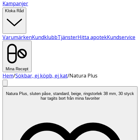
Kampanjer
Kloka Råd
Varumärken
Kundklubb
Tjänster
Hitta apotek
Kundservice
Mina Recept
Hem
/
Sökbar, ej köpb, ej kat
/
Natura Plus
Natura Plus, sluten påse, standard, beige, ringstorlek 38 mm, 30 styck
har tagits bort från mina favoriter