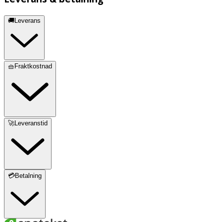
🚚Leverans
🧺Fraktkostnad
🚀Leveranstid
💳Betalning