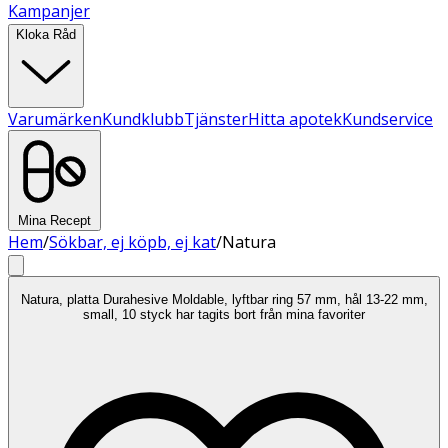
Kampanjer
Kloka Råd
Varumärken
Kundklubb
Tjänster
Hitta apotek
Kundservice
Mina Recept
Hem
/
Sökbar, ej köpb, ej kat
/
Natura
Natura, platta Durahesive Moldable, lyftbar ring 57 mm, hål 13-22 mm,
small, 10 styck har tagits bort från mina favoriter