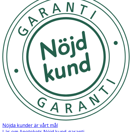
Nöjda kunder är vårt mål
Läs om Apotekets Nöjd kund-garanti