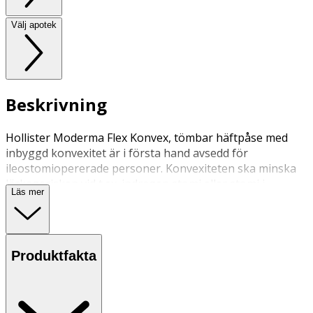
Välj apotek
Beskrivning
Hollister Moderma Flex Konvex, tömbar häftpåse med
inbyggd konvexitet är i första hand avsedd för
ileostomiopererade personer. Konvexiteten ska minska
läckagerisken vid t.ex. indragen stomi eller stomi i
Läs mer
hudplanet. Påsen har inbyggt påslås. Påsen har
självhäftande hudskydd med små fördjupningar. Dessa
avses minska hudområdet, som kommer i kontakt med
plattan.
Produktfakta