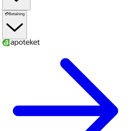
💳Betalning