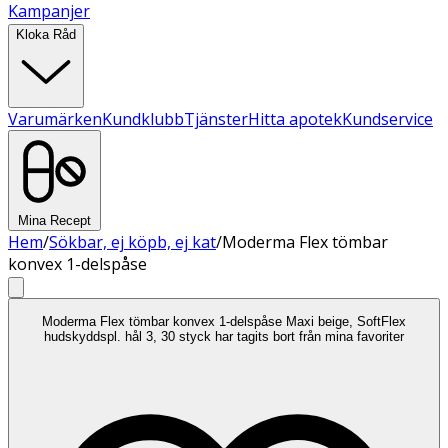
Kampanjer
Kloka Råd
Varumärken
Kundklubb
Tjänster
Hitta apotek
Kundservice
Mina Recept
Hem
/
Sökbar, ej köpb, ej kat
/
Moderma Flex tömbar
konvex 1-delspåse
Moderma Flex tömbar konvex 1-delspåse Maxi beige, SoftFlex
hudskyddspl. hål 3, 30 styck har tagits bort från mina favoriter