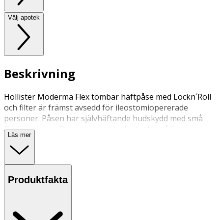
Välj apotek
Beskrivning
Hollister Moderma Flex tömbar häftpåse med Lockn´Roll
och filter är främst avsedd för ileostomiopererade
personer. Påsen har självhäftande hudskydd med små
fördjupningar. Dessa avses minska hudområdet, som
Läs mer
kommer i kontakt med plattan. Fast påslås.
Produktfakta