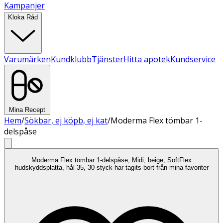
Kampanjer
Kloka Råd
Varumärken
Kundklubb
Tjänster
Hitta apotek
Kundservice
Mina Recept
Hem
/
Sökbar, ej köpb, ej kat
/
Moderma Flex tömbar 1-
delspåse
Moderma Flex tömbar 1-delspåse, Midi, beige, SoftFlex
hudskyddsplatta, hål 35, 30 styck har tagits bort från mina favoriter