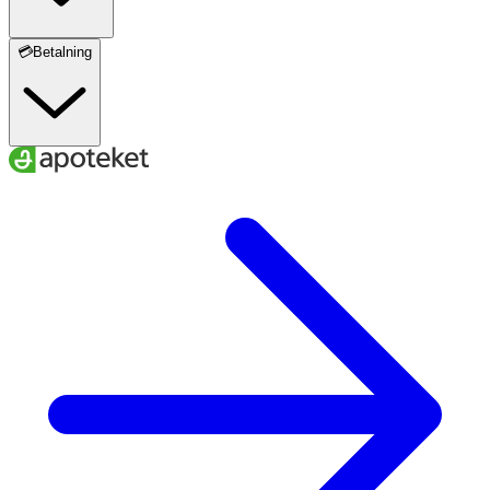
💳Betalning