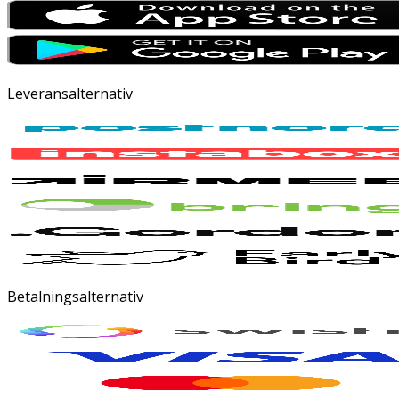
Leveransalternativ
Betalningsalternativ