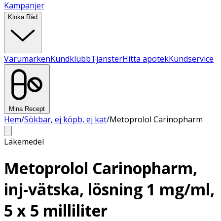
Kampanjer
Kloka Råd
Varumärken
Kundklubb
Tjänster
Hitta apotek
Kundservice
Mina Recept
Hem
/
Sökbar, ej köpb, ej kat
/
Metoprolol Carinopharm
Läkemedel
Metoprolol Carinopharm,
inj-vätska, lösning 1 mg/ml,
5 x 5 milliliter