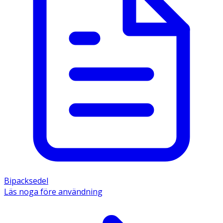
Bipacksedel
Läs noga före användning