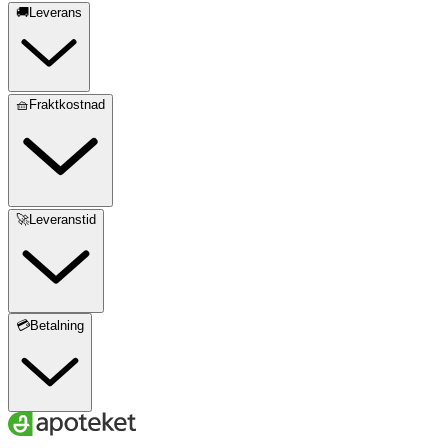
🚚Leverans
🧺Fraktkostnad
🚀Leveranstid
💳Betalning