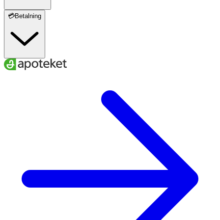
💳Betalning