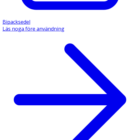
Bipacksedel
Läs noga före användning