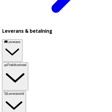
Leverans & betalning
🚚Leverans
🧺Fraktkostnad
🚀Leveranstid