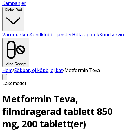
Kampanjer
Kloka Råd
Varumärken
Kundklubb
Tjänster
Hitta apotek
Kundservice
Mina Recept
Hem
/
Sökbar, ej köpb, ej kat
/
Metformin Teva
Läkemedel
Metformin Teva,
filmdragerad tablett 850
mg, 200 tablett(er)