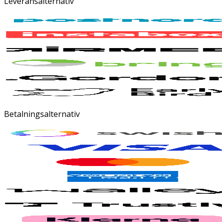
Leveransalternativ
Betalningsalternativ