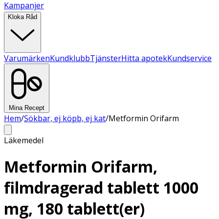
Kampanjer
Kloka Råd
Varumärken
Kundklubb
Tjänster
Hitta apotek
Kundservice
Mina Recept
Hem
/
Sökbar, ej köpb, ej kat
/
Metformin Orifarm
Läkemedel
Metformin Orifarm,
filmdragerad tablett 1000
mg, 180 tablett(er)