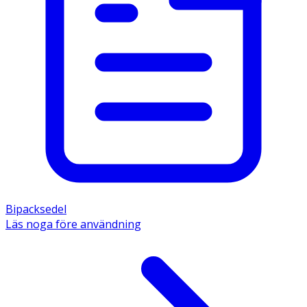
Bipacksedel
Läs noga före användning