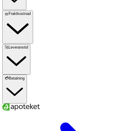
🧺Fraktkostnad
🚀Leveranstid
💳Betalning