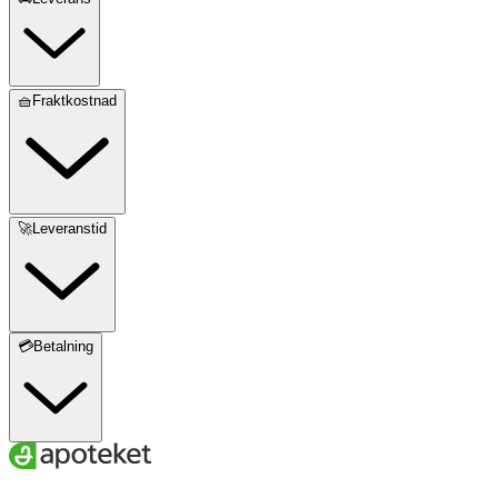
🧺Fraktkostnad
🚀Leveranstid
💳Betalning