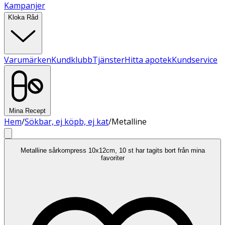
Kampanjer
Kloka Råd
Varumärken
Kundklubb
Tjänster
Hitta apotek
Kundservice
Mina Recept
Hem
/
Sökbar, ej köpb, ej kat
/
Metalline
Metalline sårkompress 10x12cm, 10 st har tagits bort från mina
favoriter