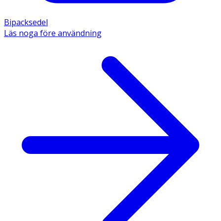
Bipacksedel
Läs noga före användning