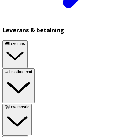
Leverans & betalning
🚚Leverans
🧺Fraktkostnad
🚀Leveranstid