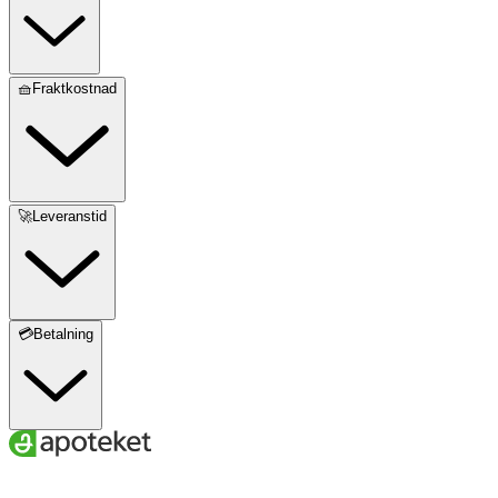
🧺Fraktkostnad
🚀Leveranstid
💳Betalning