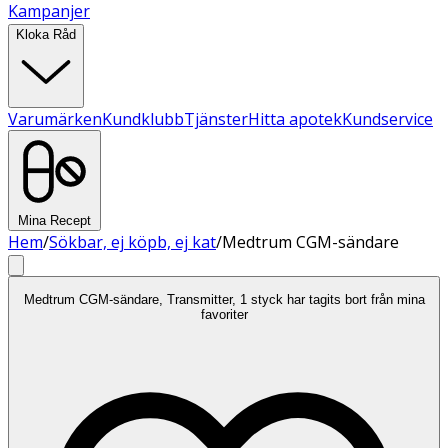
Kampanjer
Kloka Råd
Varumärken
Kundklubb
Tjänster
Hitta apotek
Kundservice
Mina Recept
Hem
/
Sökbar, ej köpb, ej kat
/
Medtrum CGM-sändare
Medtrum CGM-sändare, Transmitter, 1 styck har tagits bort från mina
favoriter