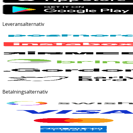
Leveransalternativ
Betalningsalternativ