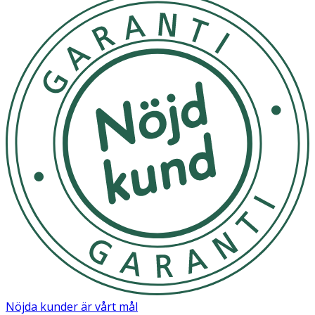
Nöjda kunder är vårt mål