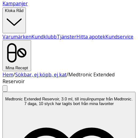
Kampanjer
Kloka Råd
Varumärken
Kundklubb
Tjänster
Hitta apotek
Kundservice
Mina Recept
Hem
/
Sökbar, ej köpb, ej kat
/
Medtronic Extended
Reservoir
Medtronic Extended Reservoir, 3.0 ml, till insulinpumpar från Medtronic.
7 daga, 10 styck har tagits bort från mina favoriter