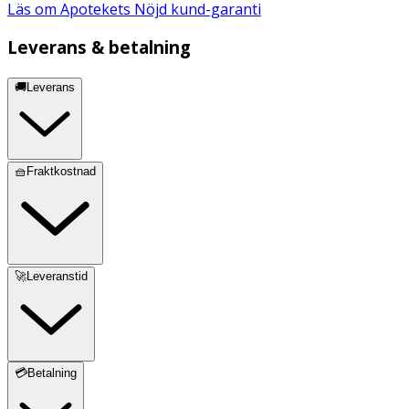
Läs om Apotekets Nöjd kund-garanti
Leverans & betalning
🚚Leverans
🧺Fraktkostnad
🚀Leveranstid
💳Betalning