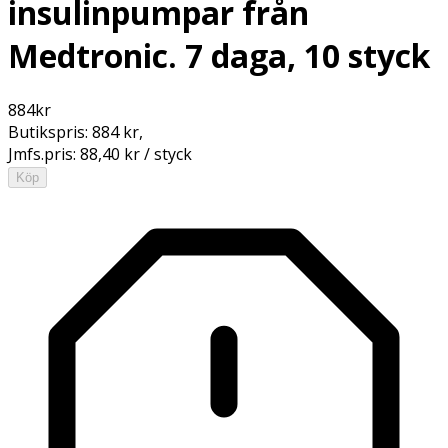
insulinpumpar från
Medtronic. 7 daga, 10 styck
884
kr
Butikspris:
884 kr
,
Jmfs.pris:
88,40 kr / styck
Köp