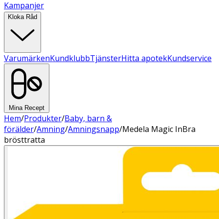
Kampanjer
Kloka Råd
Varumärken
Kundklubb
Tjänster
Hitta apotek
Kundservice
Mina Recept
Hem
/
Produkter
/
Baby, barn &
förälder
/
Amning
/
Amningsnapp
/
Medela Magic InBra
brösttratta