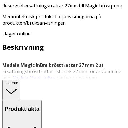
Reservdel ersättningstrattar 27mm till Magic bröstpump
Medicinteknisk produkt. Följ anvisningarna på
produkten/bruksanvisningen
I lager online
Beskrivning
Medela Magic InBra brösttrattar 27 mm 2 st
Ersättningsbrösttrattar i storlek 27 mm för användning
med
Medela Magic InBra
bärbar bröstpump.
Läs mer
Medela Magic InBra brösttrattar 27 mm är pumptillbehör
som är testade och utformade för att fungera med
Medela Magic InBra. Brösttrattarna har en ultratunn,
anatomisk form som är framtagen för att ge en diskret
Produktfakta
passform och rörelsefrihet vid pumpning. För att välja
rätt storlek kan du använda Medelas storleksguide. Den
förväntade livslängden för brösttrattarna är cirka sex