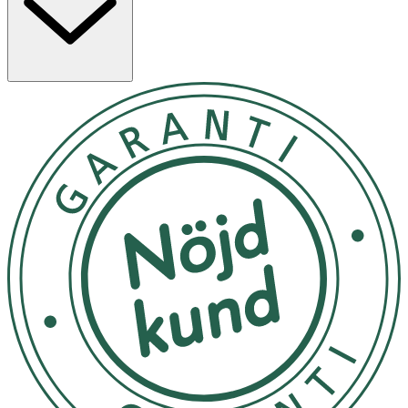
månader.
Egenskaper
· Ersättningsbrösttrattar för Medela Magic InBra
bärbar bröstpump
· Storlek: 27 mm
· Ultratunn anatomisk design
· Finns i fyra storlekar (övriga storlekar säljs
separat)
· Förväntad livslängd: cirka 6 månader
Användning
· Välj brösttrattstorlek enligt Medelas storleksguide.
· Montera och använd tillsammans med
Medela Magic
InBra
enligt bruksanvisningen.