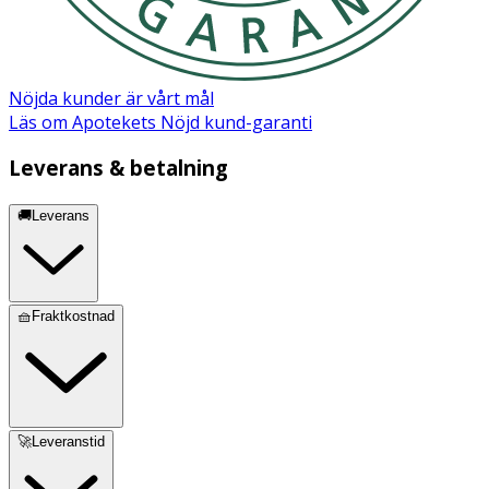
Förvaring
Förvara och hantera brösttrattarna enligt
bruksanvisningen, och se till att delarna är rengjorda
Nöjda kunder är vårt mål
inför nästa användning.
Läs om Apotekets Nöjd kund-garanti
Innehåll
Leverans & betalning
2 st Magic InBra brösttrattar 27 mm
🚚Leverans
🧺Fraktkostnad
🚀Leveranstid