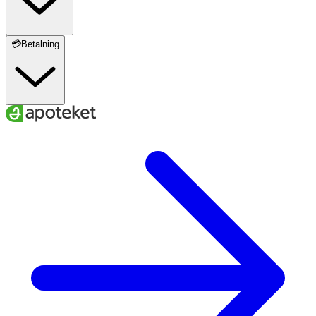
💳Betalning