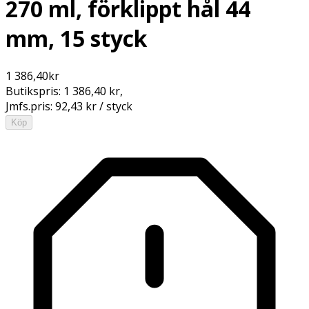
270 ml, förklippt hål 44
mm, 15 styck
1 386,40
kr
Butikspris:
1 386,40 kr
,
Jmfs.pris:
92,43 kr / styck
Köp