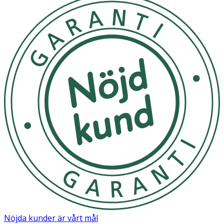
Nöjda kunder är vårt mål