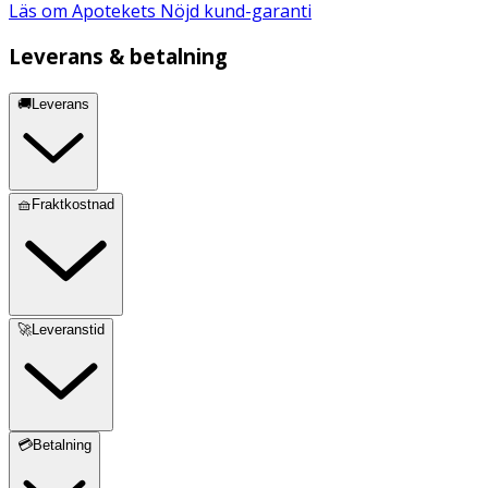
Läs om Apotekets Nöjd kund-garanti
Leverans & betalning
🚚Leverans
🧺Fraktkostnad
🚀Leveranstid
💳Betalning