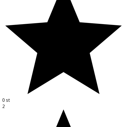
0
st
2