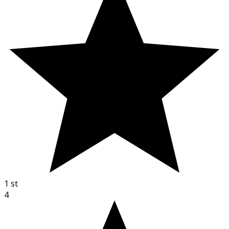
1
st
4