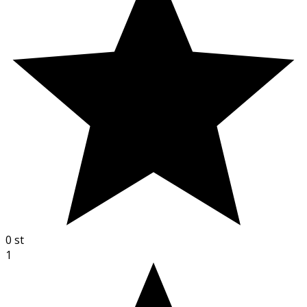
0
st
1