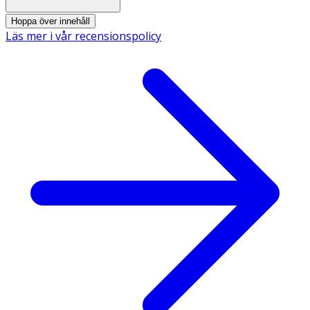
Rek. av Astma och Allergi Förbundet
Hoppa över innehåll
Läs mer i vår recensionspolicy
EU Ecolabel
Säkerhetsdatablad (PDF)