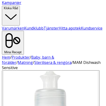
Kampanjer
Kloka Råd
Varumärken
Kundklubb
Tjänster
Hitta apotek
Kundservice
Mina Recept
Hem
/
Produkter
/
Baby, barn &
förälder
/
Matning
/
Sterilisera & rengöra
/
MAM Dishwash
Sensitive