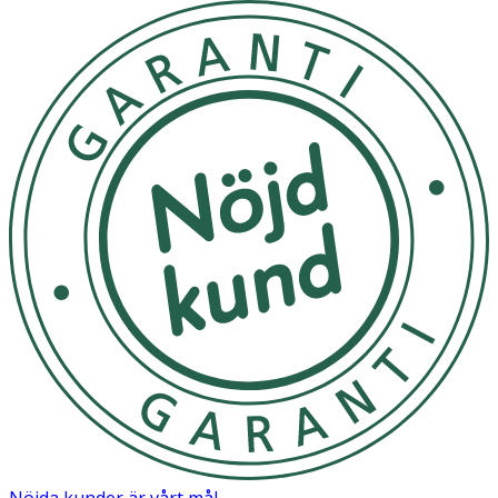
Nöjda kunder är vårt mål