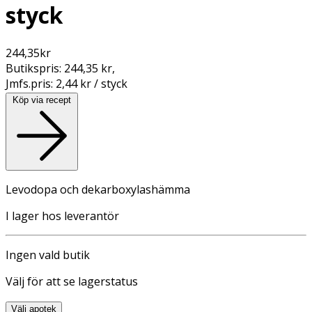
styck
244,35
kr
Butikspris:
244,35 kr
,
Jmfs.pris:
2,44 kr / styck
Köp via recept
Levodopa och dekarboxylashämma
I lager hos leverantör
Ingen vald butik
Välj för att se lagerstatus
Välj apotek