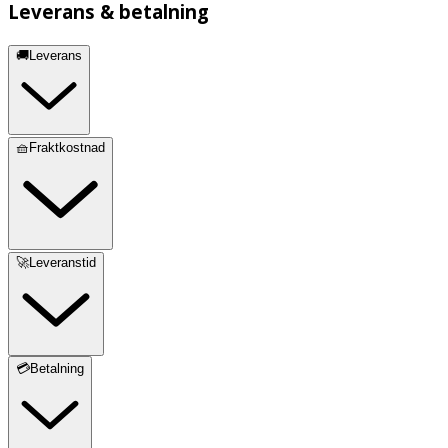
Leverans & betalning
🚚Leverans
🧺Fraktkostnad
🚀Leveranstid
💳Betalning