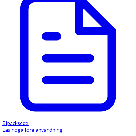
Bipacksedel
Läs noga före användning