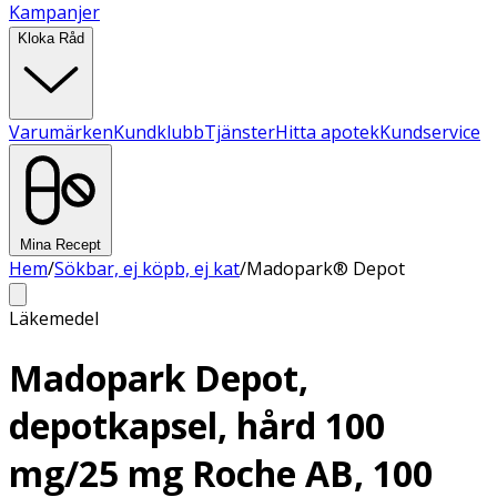
Kampanjer
Kloka Råd
Varumärken
Kundklubb
Tjänster
Hitta apotek
Kundservice
Mina Recept
Hem
/
Sökbar, ej köpb, ej kat
/
Madopark® Depot
Läkemedel
Madopark Depot,
depotkapsel, hård 100
mg/25 mg Roche AB, 100