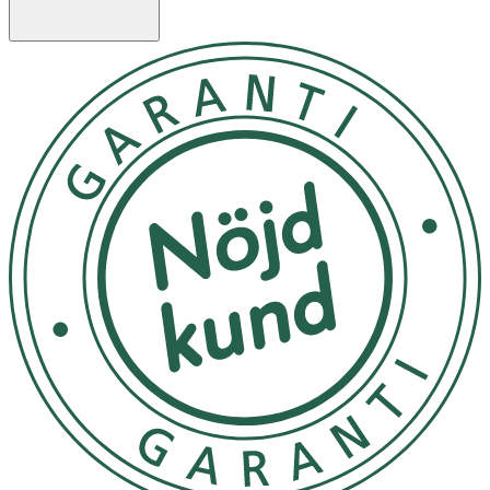
Kompressionsstrumpan ökar blodflödet i benen så att du
kan känna dig pigg i benen hela dagen oavsett om du
står, går eller sitter mycket. När vi sitter eller står länge
på jobbet är det lätt att ben och fötter svullnar upp och
känns tunga, spända och ibland avdomnade, särskilt mot
slutet av dagen.
Även graviditet, övervikt och flygresor kan orsaka svullna
fötter och ben, medan det i andra fall kan vara kroniska
sjukdomar som ligger bakom. Oavsett orsak är det bra
att veta att svullnaden kan motverkas och behandlas med
motion och kompression med stödstrumpor.
Storleksguide
A
B
Storlek
18–21 cm
36–38
S
20–23 cm
38–40
M