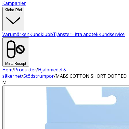
Kampanjer
Kloka Råd
Varumärken
Kundklubb
Tjänster
Hitta apotek
Kundservice
Mina Recept
Hem
/
Produkter
/
Hjälpmedel &
säkerhet
/
Stödstrumpor
/
MABS COTTON SHORT DOTTED
M