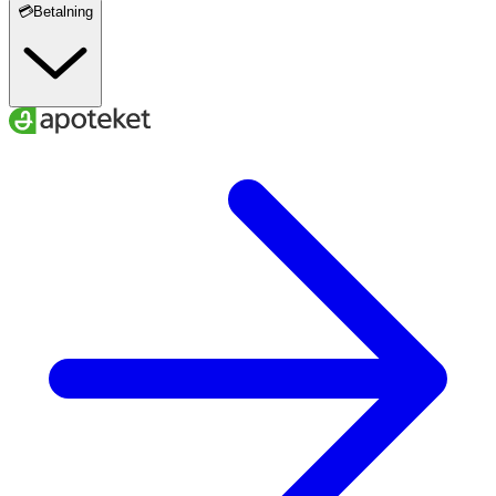
💳Betalning
Tvättråd
För att få maximal hållbarhet på strumpan skall den
tvättas i maskin efter varje användning. Det återger
strumpan dess elasticitet och därmed ett bra tryck.
Maskintvätten gör att tex hudavlagringar försvinner
bättre än om du bara handtvättar. Strumpan kan
maskintvättas i 60 grader, centrifugera och torktumlas
om önskas.
Förvaring
Förvaras i rumstemperatur.
Material
50% bomull 42% polyamid 8% elastan