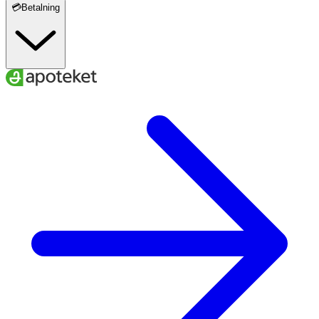
💳Betalning
Tvättråd
För att få maximal hållbarhet på strumpan skall den
tvättas i maskin efter varje användning. Det återger
strumpan dess elasticitet och därmed ett bra tryck.
Maskintvätten gör att tex hudavlagringar försvinner
bättre än om du bara handtvättar. Strumpan kan
maskintvättas i 60 grader, centrifugera och torktumlas
om önskas.
Förvaring
Förvaras i rumstemperatur.
Material
50% bomull 42% polyamid 8% elastan