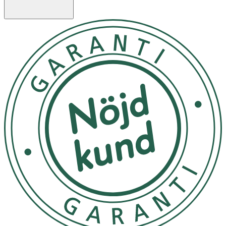
Kompressionsstrumpan ökar blodflödet i benen så att du
kan känna dig pigg i benen hela dagen oavsett om du
står, går eller sitter mycket. När vi sitter eller står länge
på jobbet är det lätt att ben och fötter svullnar upp och
känns tunga, spända och ibland avdomnade, särskilt mot
slutet av dagen.
Även graviditet, övervikt och flygresor kan orsaka svullna
fötter och ben, medan det i andra fall kan vara kroniska
sjukdomar som ligger bakom. Oavsett orsak är det bra
att veta att svullnaden kan motverkas och behandlas med
motion och kompression med stödstrumpor.
Storleksguide
A
B
Storlek
18–21 cm
36–38
S
20–23 cm
38–40
M