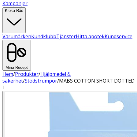
Kampanjer
Kloka Råd
Varumärken
Kundklubb
Tjänster
Hitta apotek
Kundservice
Mina Recept
Hem
/
Produkter
/
Hjälpmedel &
säkerhet
/
Stödstrumpor
/
MABS COTTON SHORT DOTTED
L