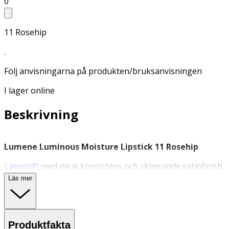
0
11 Rosehip
.
Följ anvisningarna på produkten/bruksanvisningen
I lager online
Beskrivning
Lumene Luminous Moisture Lipstick 11 Rosehip
Läppstift
med mjuk konsistens och skimrande satinfinish.
Läs mer
Veganskt läppstift som ger jämn färg och behaglig
känsla på läpparna. Innehåller vårdande havresmör,
fröoljor från bär, samt återfuktande och skyddande
betain.
Produktfakta