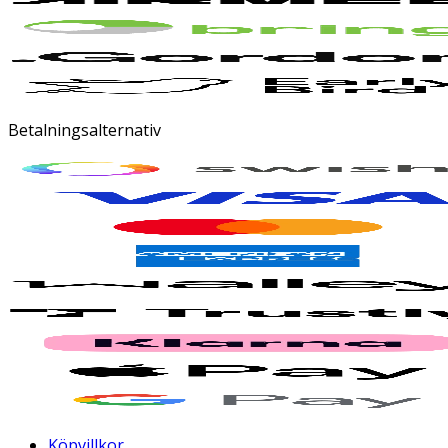
Betalningsalternativ
Köpvillkor