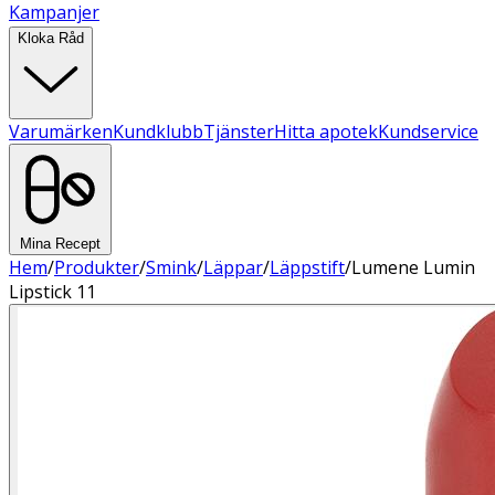
Kampanjer
Kloka Råd
Varumärken
Kundklubb
Tjänster
Hitta apotek
Kundservice
Mina Recept
Hem
/
Produkter
/
Smink
/
Läppar
/
Läppstift
/
Lumene Lumin
Lipstick 11