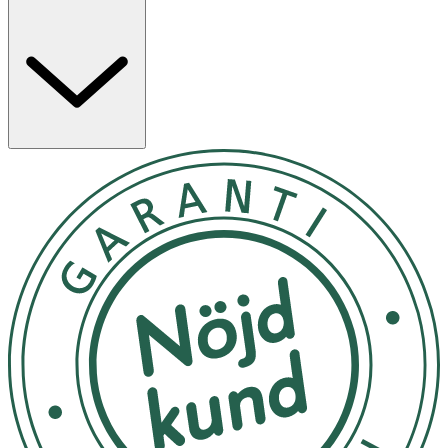
Egenskaper
· Vegansk formula
· Med nordiskt havresmör, fröoljor från bär och
betain
· Återfuktande sammansättning som skyddar
läpparna
· Ger en jämn färg med skimrande finish
· Mjuk applicering
Användning
· Applicera jämnt, från mitten av läpparna
· Kan användas ensamt eller tillsammans med
läppenna
· Anpassa mängden efter önskad intensitet