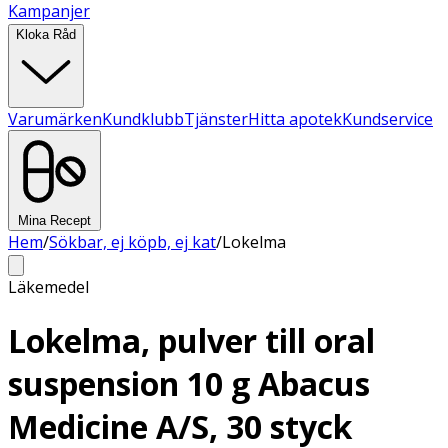
Kampanjer
Kloka Råd
Varumärken
Kundklubb
Tjänster
Hitta apotek
Kundservice
Mina Recept
Hem
/
Sökbar, ej köpb, ej kat
/
Lokelma
Läkemedel
Lokelma, pulver till oral
suspension 10 g Abacus
Medicine A/S, 30 styck