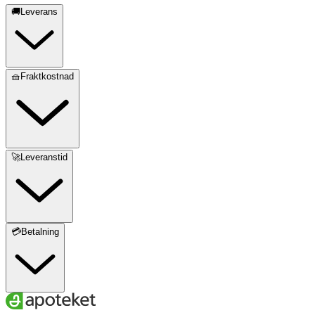
🚚Leverans
🧺Fraktkostnad
🚀Leveranstid
💳Betalning