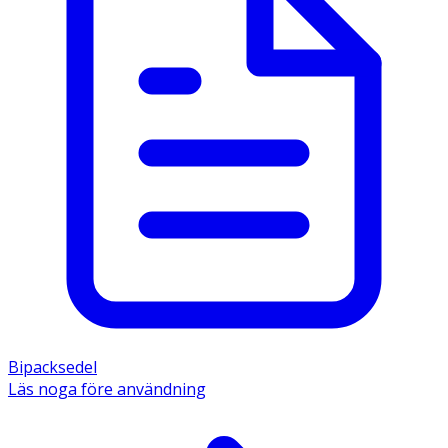
Bipacksedel
Läs noga före användning