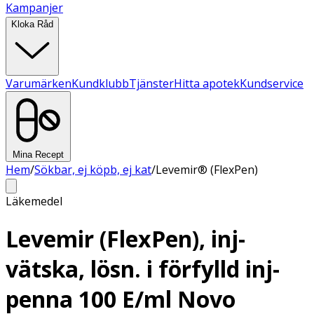
Kampanjer
Kloka Råd
Varumärken
Kundklubb
Tjänster
Hitta apotek
Kundservice
Mina Recept
Hem
/
Sökbar, ej köpb, ej kat
/
Levemir® (FlexPen)
Läkemedel
Levemir (FlexPen), inj-
vätska, lösn. i förfylld inj-
penna 100 E/ml Novo