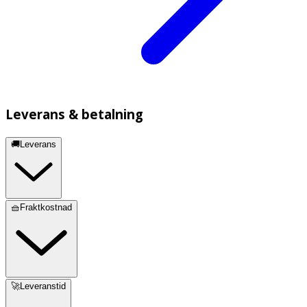
Leverans & betalning
🚚Leverans
🧺Fraktkostnad
🚀Leveranstid