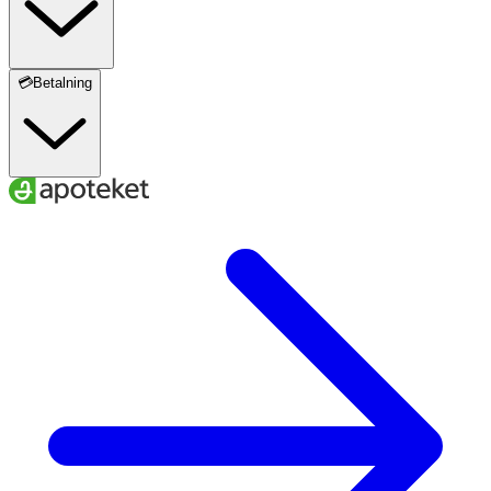
💳Betalning