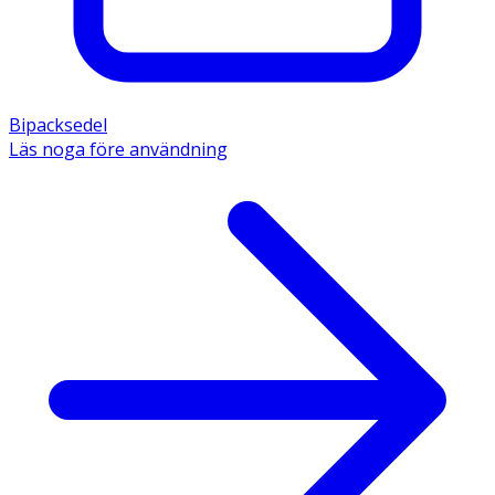
Bipacksedel
Läs noga före användning