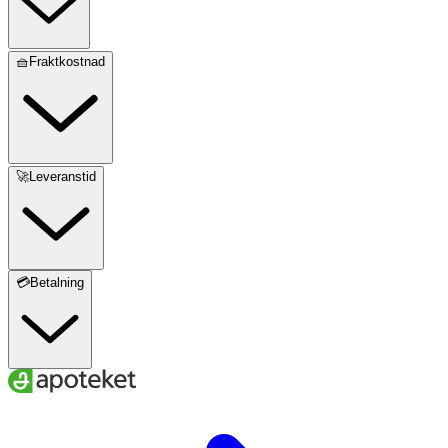
🧺Fraktkostnad
🚀Leveranstid
💳Betalning