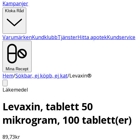
Kampanjer
Kloka Råd
Varumärken
Kundklubb
Tjänster
Hitta apotek
Kundservice
Mina Recept
Hem
/
Sökbar, ej köpb, ej kat
/
Levaxin®
Läkemedel
Levaxin, tablett 50
mikrogram, 100 tablett(er)
89,73
kr