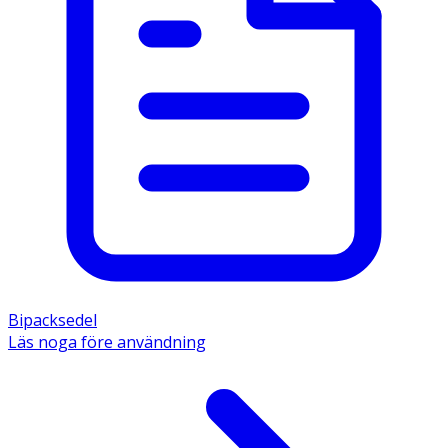
Bipacksedel
Läs noga före användning