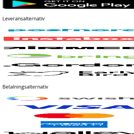
Leveransalternativ
Betalningsalternativ