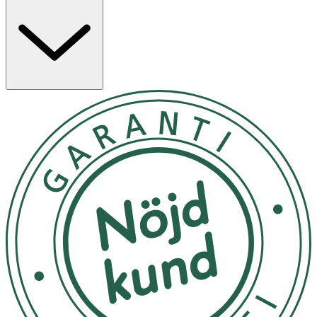
vid tandsprickning.
Besticken är tillverkade av
100 % livsmedelssäker
silikon
och är helt fria från BPA, BPS, PVC, bly och
ftalater. De tål maskindisk för enkel rengöring.
Egenskaper hos Les Enfants Barnbestick Rosa och
Sand:
- Sked i ena änden och gaffel i den andra
- Lekfull giraffdesign för en rolig måltid
- Extra grepp i mitten för bättre stabilitet
- Skonsam mot barnets tandkött och säker vid
tandsprickning
- Tillverkade av
100 % livsmedelssäker silikon
- Fri från BPA, BPS, PVC, bly och ftalater
- Tål maskindisk för enkel rengöring