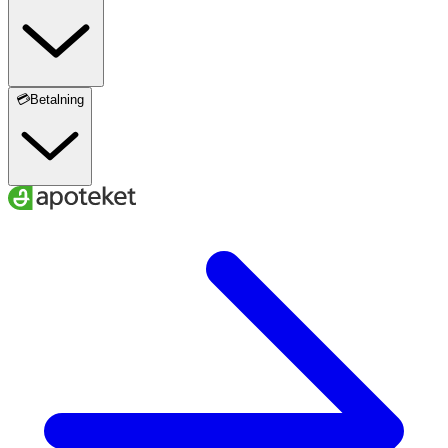
💳Betalning