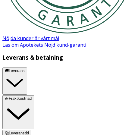
Innehåll:
Kommer i set om 2:
Rosa & sand
För en komplett matupplevelse, matcha med:
Nöjda kunder är vårt mål
Les Enfants Baby Tallrik Silikon Rosa (klicka här)
Läs om Apotekets Nöjd kund-garanti
Les Enfants Baby Tallrik Silikon Sand (klicka här).
Leverans & betalning
🚚Leverans
🧺Fraktkostnad
🚀Leveranstid