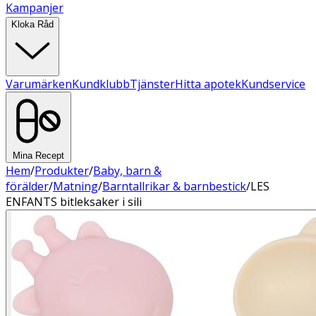
Kampanjer
Kloka Råd
Varumärken
Kundklubb
Tjänster
Hitta apotek
Kundservice
Mina Recept
Hem
/
Produkter
/
Baby, barn &
förälder
/
Matning
/
Barntallrikar & barnbestick
/
LES
ENFANTS bitleksaker i sili