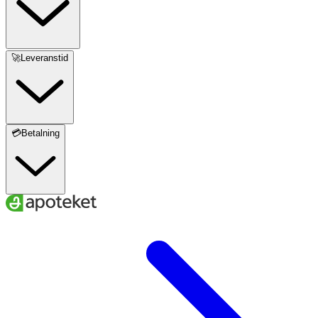
🚀Leveranstid
💳Betalning