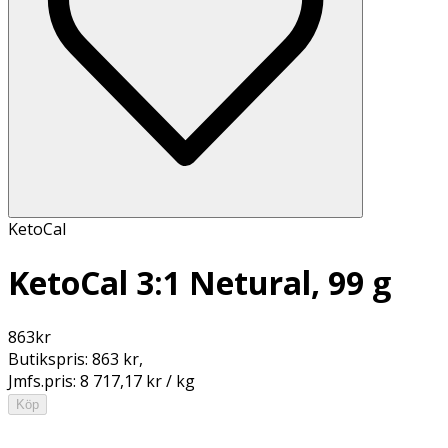
KetoCal
KetoCal 3:1 Netural, 99 g
863
kr
Butikspris:
863 kr
,
Jmfs.pris:
8 717,17 kr / kg
Köp