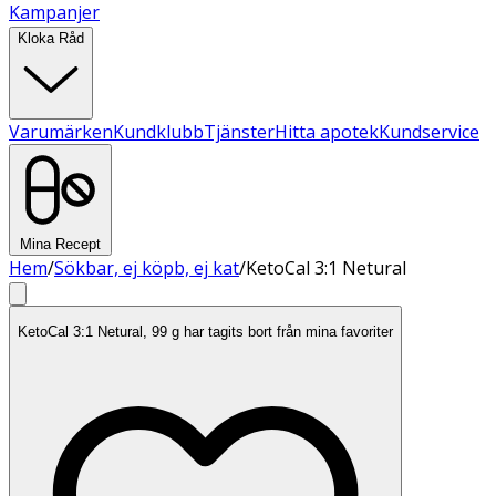
Kampanjer
Kloka Råd
Varumärken
Kundklubb
Tjänster
Hitta apotek
Kundservice
Mina Recept
Hem
/
Sökbar, ej köpb, ej kat
/
KetoCal 3:1 Netural
KetoCal 3:1 Netural, 99 g har tagits bort från mina favoriter