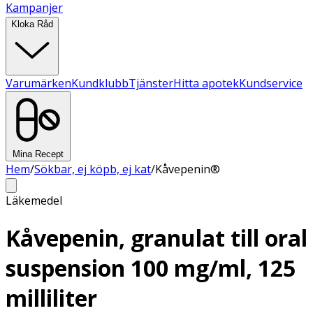
Kampanjer
Kloka Råd
Varumärken
Kundklubb
Tjänster
Hitta apotek
Kundservice
Mina Recept
Hem
/
Sökbar, ej köpb, ej kat
/
Kåvepenin®
Läkemedel
Kåvepenin, granulat till oral
suspension 100 mg/ml, 125
milliliter