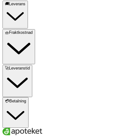
🚚Leverans
🧺Fraktkostnad
🚀Leveranstid
💳Betalning