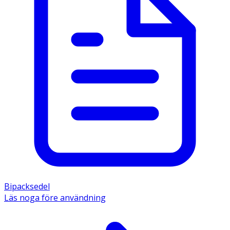
Bipacksedel
Läs noga före användning