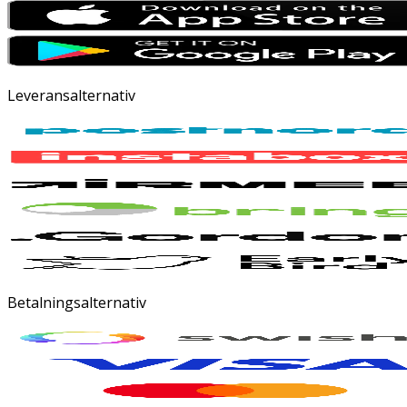
Leveransalternativ
Betalningsalternativ