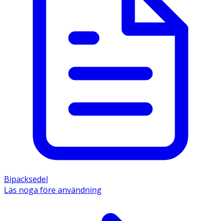
Bipacksedel
Läs noga före användning