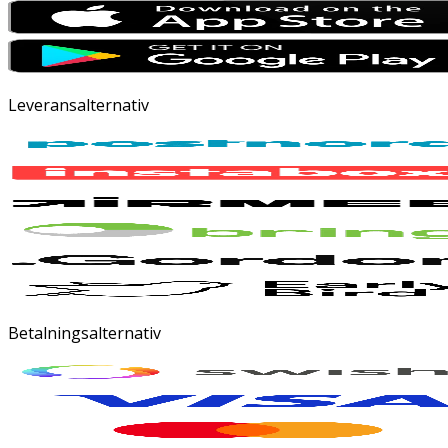
Leveransalternativ
Betalningsalternativ