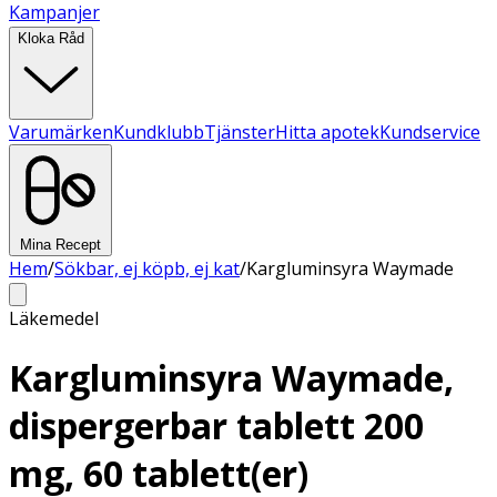
Kampanjer
Kloka Råd
Varumärken
Kundklubb
Tjänster
Hitta apotek
Kundservice
Mina Recept
Hem
/
Sökbar, ej köpb, ej kat
/
Kargluminsyra Waymade
Läkemedel
Kargluminsyra Waymade,
dispergerbar tablett 200
mg, 60 tablett(er)