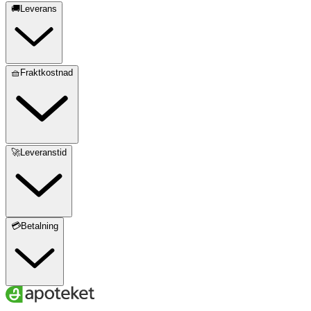
🚚Leverans
🧺Fraktkostnad
🚀Leveranstid
💳Betalning