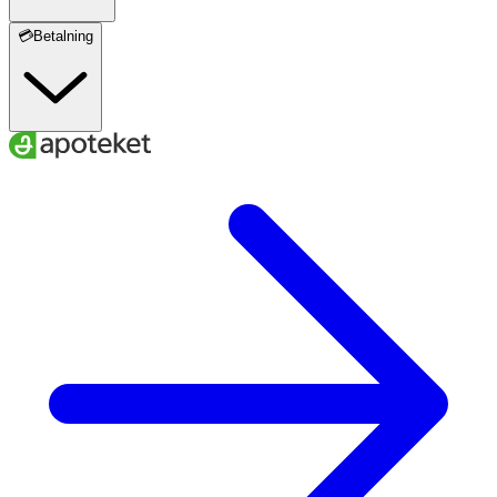
💳Betalning