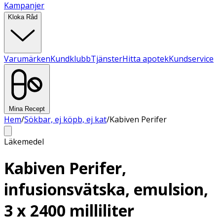
Kampanjer
Kloka Råd
Varumärken
Kundklubb
Tjänster
Hitta apotek
Kundservice
Mina Recept
Hem
/
Sökbar, ej köpb, ej kat
/
Kabiven Perifer
Läkemedel
Kabiven Perifer,
infusionsvätska, emulsion,
3 x 2400 milliliter