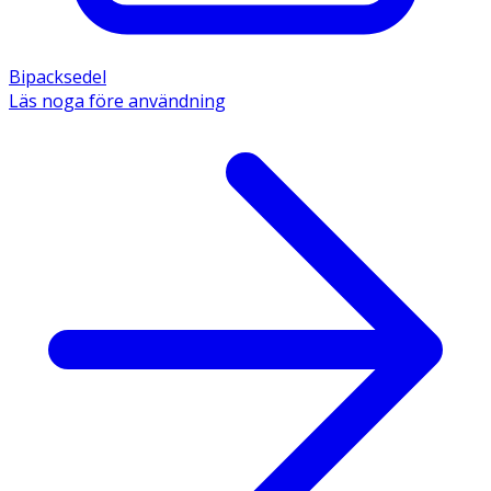
Bipacksedel
Läs noga före användning