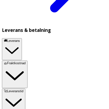
Leverans & betalning
🚚Leverans
🧺Fraktkostnad
🚀Leveranstid