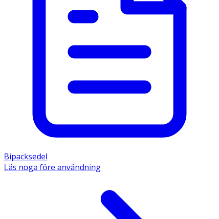
Bipacksedel
Läs noga före användning