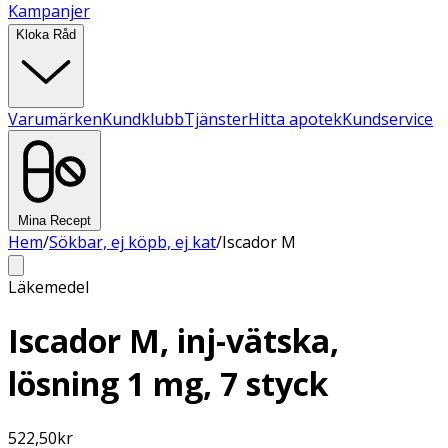
Kampanjer
Kloka Råd
Varumärken
Kundklubb
Tjänster
Hitta apotek
Kundservice
Mina Recept
Hem
/
Sökbar, ej köpb, ej kat
/
Iscador M
Läkemedel
Iscador M, inj-vätska,
lösning 1 mg, 7 styck
522,50
kr