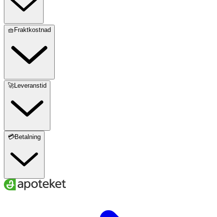
🧺Fraktkostnad
🚀Leveranstid
💳Betalning