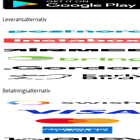
Leveransalternativ
Betalningsalternativ