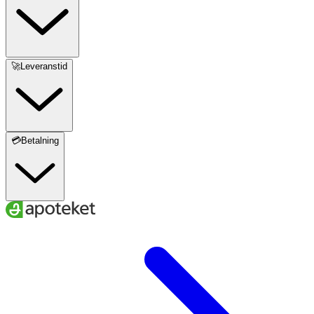
🚀Leveranstid
💳Betalning