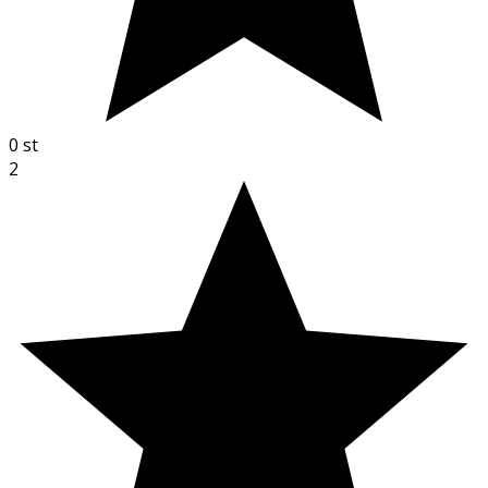
0
st
2