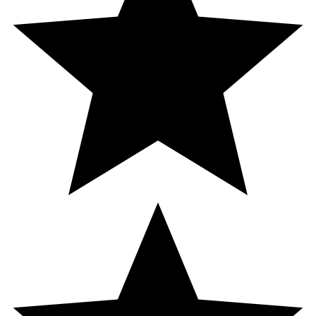
GLUTAMATE, LYSINE, MAGNESIUM CHLORIDE, [+/- MAY
CONTAIN: CI 77891, CI 77492, CI 77163, CI 77491, CI
77499].
Observera:
Denna ingredienslista representerar den
aktuella formuleringen från tillverkaren. Det kan
förekomma tidigare versioner. Kontrollera alltid den
tryckta ingredienslistan på produktens förpackning för
korrekt information.