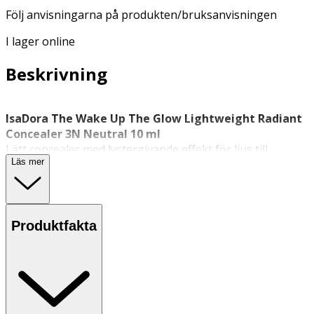
Följ anvisningarna på produkten/bruksanvisningen
I lager online
Beskrivning
IsaDora The Wake Up The Glow Lightweight Radiant
Concealer 3N Neutral 10 ml
Lätt
concealer
med lystergivande effekt för ljus till
Läs mer
medium hudton och neutral underton.
IsaDora
The Wake Up The Glow Lightweight Radiant
Concealer i nyansen
3N Neutral
är en uppljusande
concealer som kombinerar makeup med hudvård. Den
Produktfakta
lätta formulan innehåller 67 % ingredienser av naturligt
ursprung och är berikad med 3 % InstaBright Complex
som bidrar till att jämna ut hudtonen och ge lyster.
Nyansen 3N Neutral är särskilt framtagen för ljus till
medium hudton med neutral underton och passar