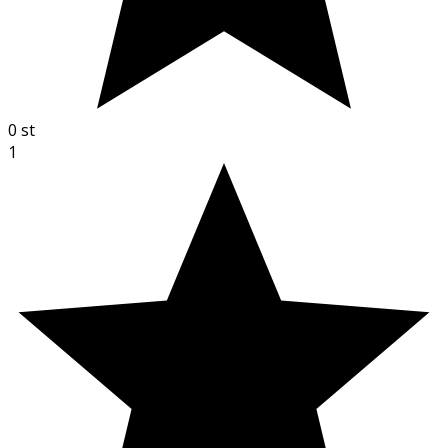
0
st
1