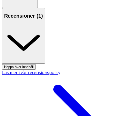
utmärkt tillsammans med
Wake Up the Glow Foundation.
Egenskaper
Recensioner (
1
)
· Lystergivande concealer med naturligt ursprung
· Innehåller 3 % InstaBright Complex för jämnare
hudton
· Phytosqualane (15 %) bidrar till att återfukta och
mjukgöra huden
· För ljus till medium hudton med neutral underton
(3N Neutral)
Hoppa över innehåll
Läs mer i vår recensionspolicy
Tips!
Fullända din look med en matchande foundation –
klicka här för att hitta din nyans.
Användning
· Applicera på önskade områden, exempelvis under