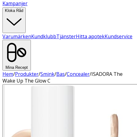
Kampanjer
Kloka Råd
Varumärken
Kundklubb
Tjänster
Hitta apotek
Kundservice
Mina Recept
Hem
/
Produkter
/
Smink
/
Bas
/
Concealer
/
ISADORA The
Wake Up The Glow C