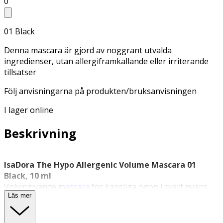
0
01 Black
Denna mascara är gjord av noggrant utvalda
ingredienser, utan allergiframkallande eller irriterande
tillsatser
Följ anvisningarna på produkten/bruksanvisningen
I lager online
Beskrivning
IsaDora The Hypo Allergenic Volume Mascara 01
Black, 10 ml
Volymgivande
mascara
för känsliga ögon i svart nyans.
Läs mer
IsaDora
The Hypo Allergenic Volume Mascara 01 Black är
en mascara framtagen för känsliga ögon. Formulan