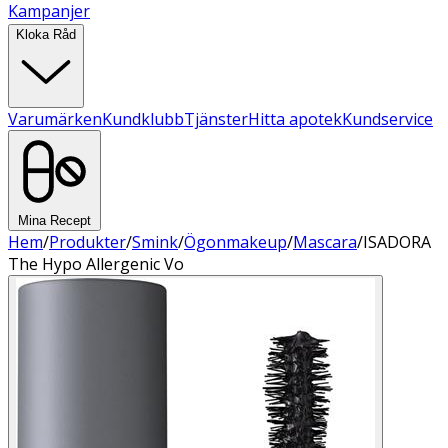
Kampanjer
Kloka Råd
Varumärken
Kundklubb
Tjänster
Hitta apotek
Kundservice
Mina Recept
Hem
/
Produkter
/
Smink
/
Ögonmakeup
/
Mascara
/
ISADORA
The Hypo Allergenic Vo