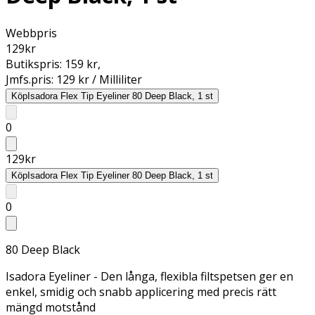
Webbpris
129
kr
Butikspris:
159 kr
,
Jmfs.pris:
129 kr / Milliliter
Köp
Isadora Flex Tip Eyeliner 80 Deep Black, 1 st
0
129
kr
Köp
Isadora Flex Tip Eyeliner 80 Deep Black, 1 st
0
80 Deep Black
Isadora Eyeliner - Den långa, flexibla filtspetsen ger en
enkel, smidig och snabb applicering med precis rätt
mängd motstånd