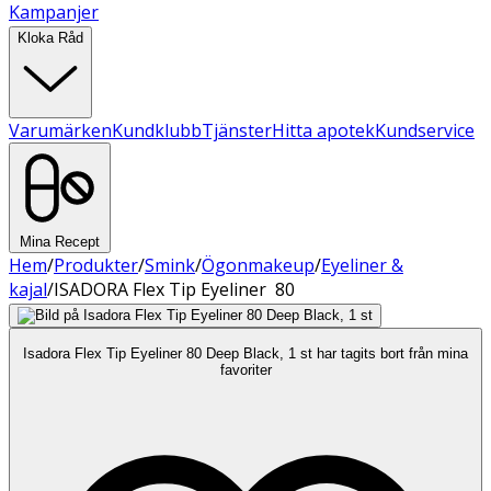
Kampanjer
Kloka Råd
Varumärken
Kundklubb
Tjänster
Hitta apotek
Kundservice
Mina Recept
Hem
/
Produkter
/
Smink
/
Ögonmakeup
/
Eyeliner &
kajal
/
ISADORA Flex Tip Eyeliner 80
Isadora Flex Tip Eyeliner 80 Deep Black, 1 st har tagits bort från mina
favoriter