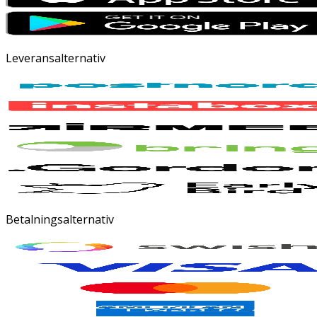
Leveransalternativ
Betalningsalternativ