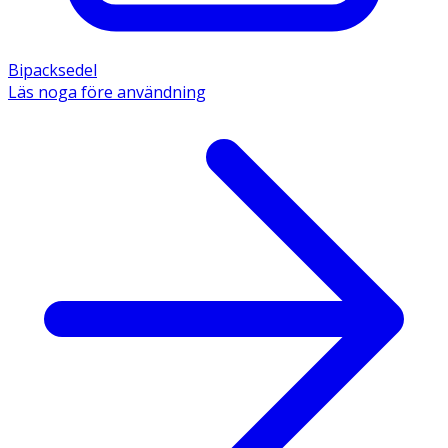
Bipacksedel
Läs noga före användning