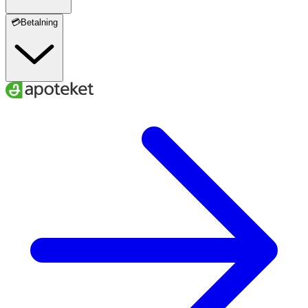
💳Betalning