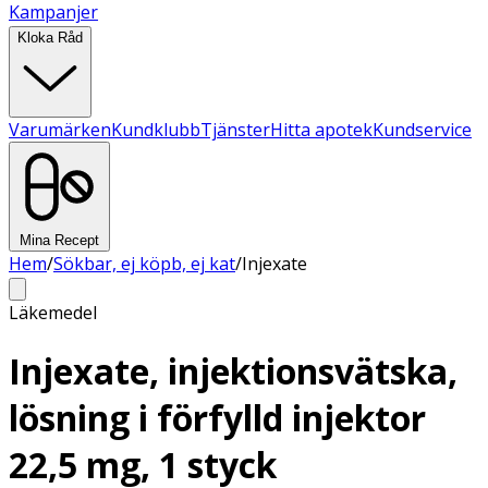
Kampanjer
Kloka Råd
Varumärken
Kundklubb
Tjänster
Hitta apotek
Kundservice
Mina Recept
Hem
/
Sökbar, ej köpb, ej kat
/
Injexate
Läkemedel
Injexate, injektionsvätska,
lösning i förfylld injektor
22,5 mg, 1 styck