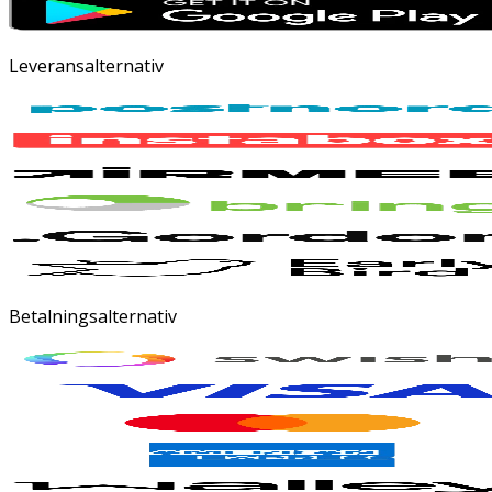
Leveransalternativ
Betalningsalternativ