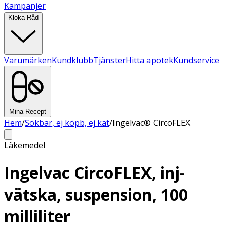
Kampanjer
Kloka Råd
Varumärken
Kundklubb
Tjänster
Hitta apotek
Kundservice
Mina Recept
Hem
/
Sökbar, ej köpb, ej kat
/
Ingelvac® CircoFLEX
Läkemedel
Ingelvac CircoFLEX, inj-
vätska, suspension, 100
milliliter