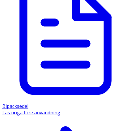
Bipacksedel
Läs noga före användning