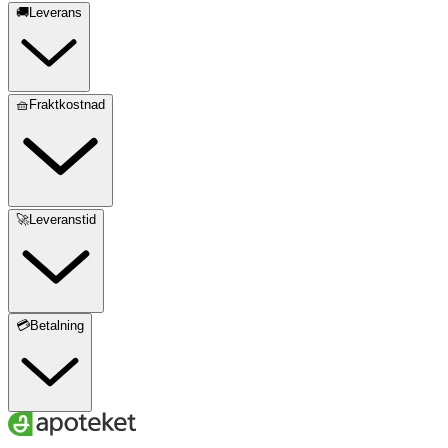
🚚Leverans
🧺Fraktkostnad
🚀Leveranstid
💳Betalning