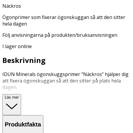
Näckros
Ögonprimer som fixerar ögonskuggan så att den sitter
hela dagen
Följ anvisningarna på produkten/bruksanvisningen
I lager online
Beskrivning
IDUN Minerals ögonskuggsprimer ”Näckros” hjälper dig
att fixera ögonskuggan så att den sitter på plats hela
dagen.
Näckros appliceras över hela ögonlocket med samma
Läs mer
applikator som du använder till ögonskugga, och
därefter applicerar du valfri ögonskugga ovanpå.
Ögonskuggsprimern är i pressad form vilket gör den
Produktfakta
enkel och smidig att applicera innan ögonskugga.