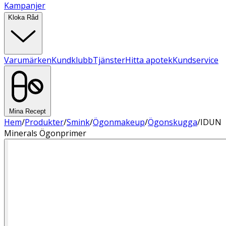
Kampanjer
Kloka Råd
Varumärken
Kundklubb
Tjänster
Hitta apotek
Kundservice
Mina Recept
Hem
/
Produkter
/
Smink
/
Ögonmakeup
/
Ögonskugga
/
IDUN
Minerals Ögonprimer