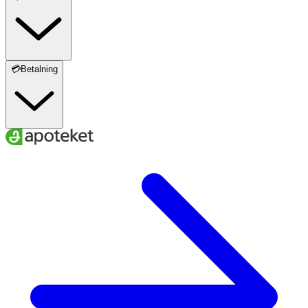
💳Betalning