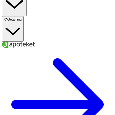
💳Betalning