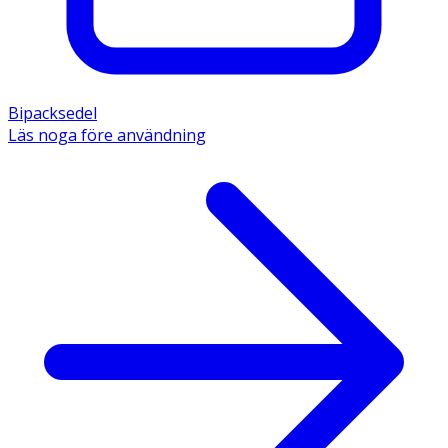
Bipacksedel
Läs noga före användning