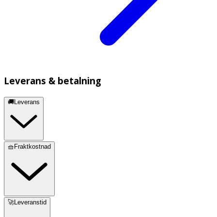
Leverans & betalning
🚚Leverans
🧺Fraktkostnad
🚀Leveranstid