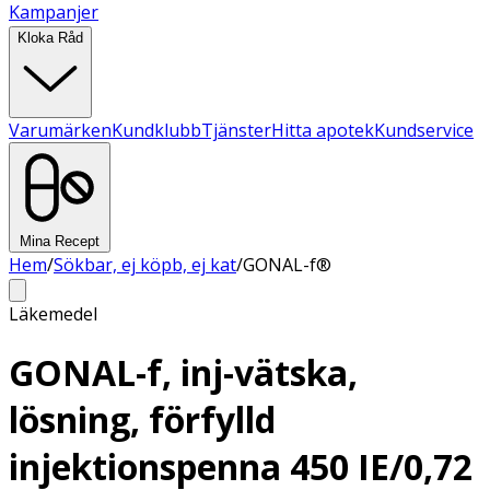
Kampanjer
Kloka Råd
Varumärken
Kundklubb
Tjänster
Hitta apotek
Kundservice
Mina Recept
Hem
/
Sökbar, ej köpb, ej kat
/
GONAL-f®
Läkemedel
GONAL-f, inj-vätska,
lösning, förfylld
injektionspenna 450 IE/0,72