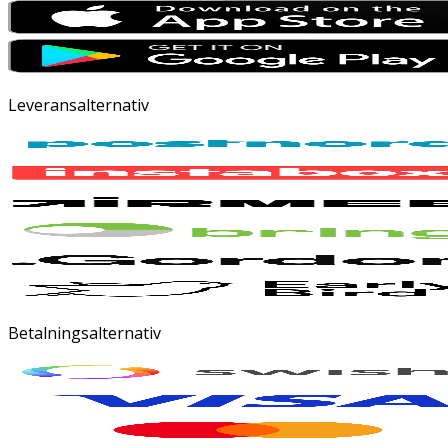
Leveransalternativ
Betalningsalternativ