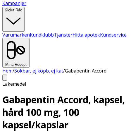
Kampanjer
Kloka Råd
Varumärken
Kundklubb
Tjänster
Hitta apotek
Kundservice
Mina Recept
Hem
/
Sökbar, ej köpb, ej kat
/
Gabapentin Accord
Läkemedel
Gabapentin Accord, kapsel,
hård 100 mg, 100
kapsel/kapslar