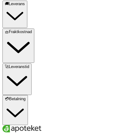
🚚Leverans
🧺Fraktkostnad
🚀Leveranstid
💳Betalning