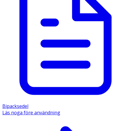
Bipacksedel
Läs noga före användning