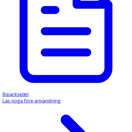
Bipacksedel
Läs noga före användning