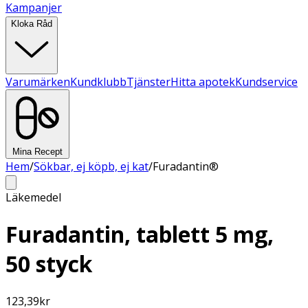
Kampanjer
Kloka Råd
Varumärken
Kundklubb
Tjänster
Hitta apotek
Kundservice
Mina Recept
Hem
/
Sökbar, ej köpb, ej kat
/
Furadantin®
Läkemedel
Furadantin, tablett 5 mg,
50 styck
123,39
kr