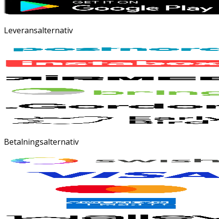
Leveransalternativ
Betalningsalternativ