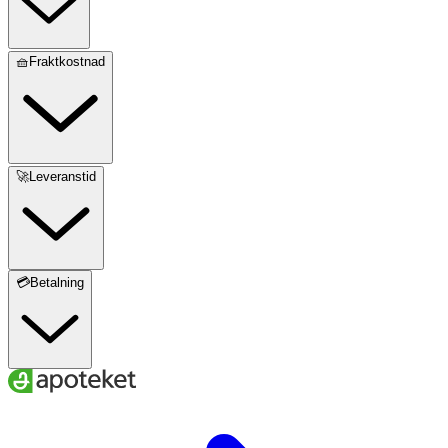
🧺Fraktkostnad
🚀Leveranstid
💳Betalning