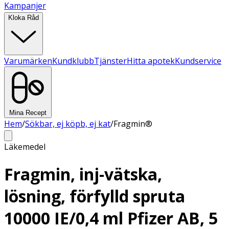
Kampanjer
Kloka Råd
Varumärken
Kundklubb
Tjänster
Hitta apotek
Kundservice
Mina Recept
Hem
/
Sökbar, ej köpb, ej kat
/
Fragmin®
Läkemedel
Fragmin, inj-vätska,
lösning, förfylld spruta
10000 IE/0,4 ml Pfizer AB, 5