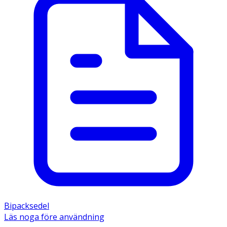
Bipacksedel
Läs noga före användning