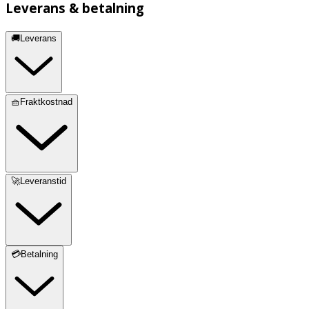
Leverans & betalning
🚚Leverans
🧺Fraktkostnad
🚀Leveranstid
💳Betalning