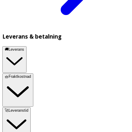
Leverans & betalning
🚚Leverans
🧺Fraktkostnad
🚀Leveranstid