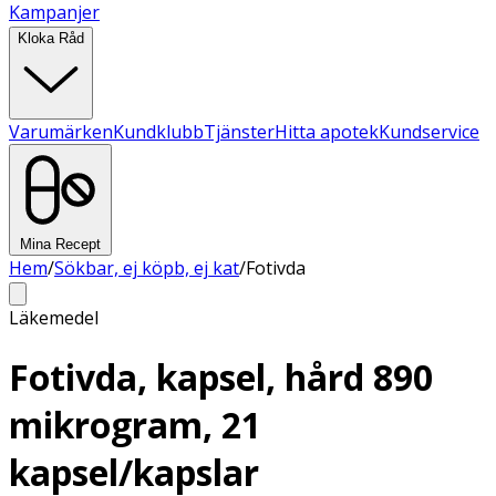
Kampanjer
Kloka Råd
Varumärken
Kundklubb
Tjänster
Hitta apotek
Kundservice
Mina Recept
Hem
/
Sökbar, ej köpb, ej kat
/
Fotivda
Läkemedel
Fotivda, kapsel, hård 890
mikrogram, 21
kapsel/kapslar