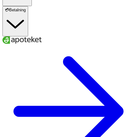
💳Betalning