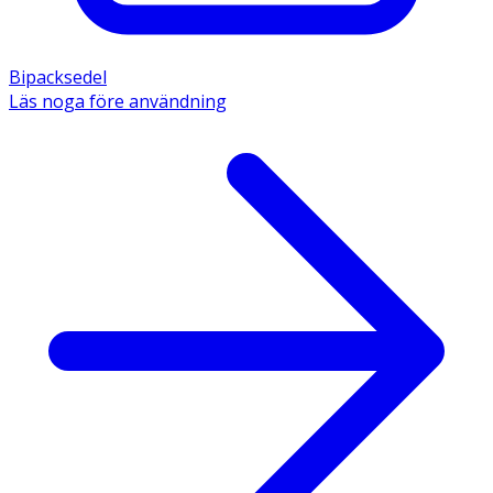
Bipacksedel
Läs noga före användning