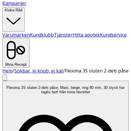
Kampanjer
Kloka Råd
Varumärken
Kundklubb
Tjänster
Hitta apotek
Kundservice
Mina Recept
Hem
/
Sökbar, ej köpb, ej kat
/
Flexima 3S sluten 2-dels påse
Flexima 3S sluten 2-dels påse, Maxi, beige, ring 80 mm, 30 styck har
tagits bort från mina favoriter