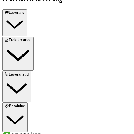
🚚Leverans
🧺Fraktkostnad
🚀Leveranstid
💳Betalning