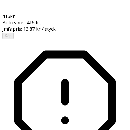
416
kr
Butikspris:
416 kr
,
Jmfs.pris:
13,87 kr / styck
Köp