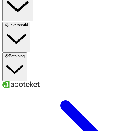
🚀Leveranstid
💳Betalning