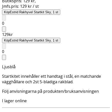
Butikspris:
129 kr
,
Jmfs.pris:
129 kr / st
Köp
Estrid Rakhyvel Startkit Sky, 1 st
0
129
kr
Köp
Estrid Rakhyvel Startkit Sky, 1 st
0
Ljusblå
Startkitet innehåller ett handtag i stål, en matchande
vägghållare och 2st 5-bladiga rakblad.
Följ anvisningarna på produkten/bruksanvisningen
I lager online