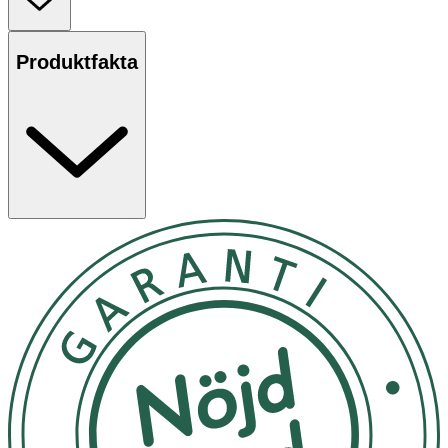
OK för gravida och ammande: Ja
Produktfakta