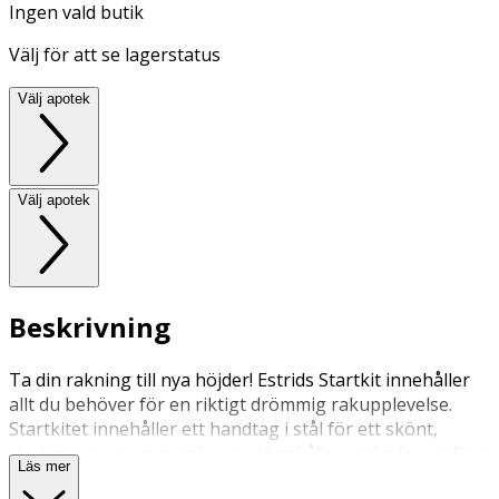
Ingen vald butik
Välj för att se lagerstatus
Välj apotek
Välj apotek
Beskrivning
Ta din rakning till nya höjder! Estrids Startkit innehåller
allt du behöver för en riktigt drömmig rakupplevelse.
Startkitet innehåller ett handtag i stål för ett skönt,
stadigt grepp, en matchande vägghållare i din favoritfärg
Läs mer
och 2x 5-bladiga rakblad för en riktig nära rakning.