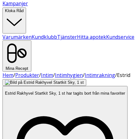
Kampanjer
Kloka Råd
Varumärken
Kundklubb
Tjänster
Hitta apotek
Kundservice
Mina Recept
Hem
/
Produkter
/
Intim
/
Intimhygien
/
Intimrakning
/
Estrid
Estrid Rakhyvel Startkit Sky, 1 st har tagits bort från mina favoriter