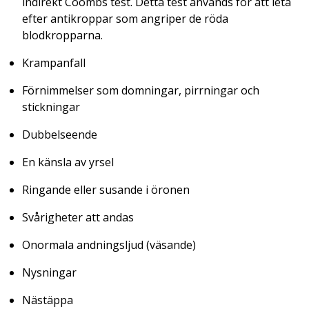
indirekt Coombs test. Detta test används för att leta
efter antikroppar som angriper de röda
blodkropparna.
Krampanfall
Förnimmelser som domningar, pirrningar och
stickningar
Dubbelseende
En känsla av yrsel
Ringande eller susande i öronen
Svårigheter att andas
Onormala andningsljud (väsande)
Nysningar
Nästäppa