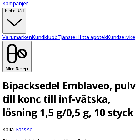
Kampanjer
Kloka Råd
Varumärken
Kundklubb
Tjänster
Hitta apotek
Kundservice
Mina Recept
Bipacksedel Emblaveo, pulv
till konc till inf-vätska,
lösning 1,5 g/0,5 g, 10 styck
Källa:
Fass.se