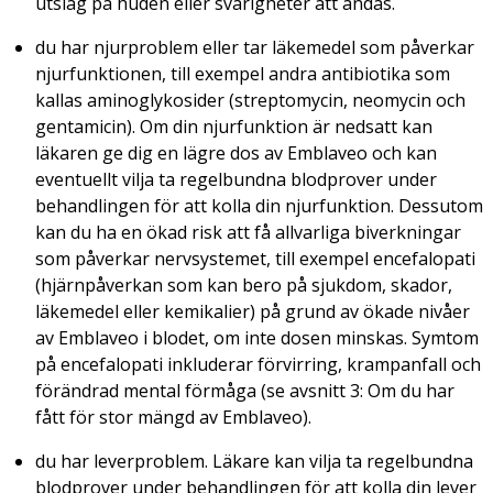
utslag på huden eller svårigheter att andas.
du har njurproblem eller tar läkemedel som påverkar
njurfunktionen, till exempel andra antibiotika som
kallas aminoglykosider (streptomycin, neomycin och
gentamicin). Om din njurfunktion är nedsatt kan
läkaren ge dig en lägre dos av Emblaveo och kan
eventuellt vilja ta regelbundna blodprover under
behandlingen för att kolla din njurfunktion. Dessutom
kan du ha en ökad risk att få allvarliga biverkningar
som påverkar nervsystemet, till exempel encefalopati
(hjärnpåverkan som kan bero på sjukdom, skador,
läkemedel eller kemikalier) på grund av ökade nivåer
av Emblaveo i blodet, om inte dosen minskas. Symtom
på encefalopati inkluderar förvirring, krampanfall och
förändrad mental förmåga (se avsnitt 3: Om du har
fått för stor mängd av Emblaveo).
du har leverproblem. Läkare kan vilja ta regelbundna
blodprover under behandlingen för att kolla din lever