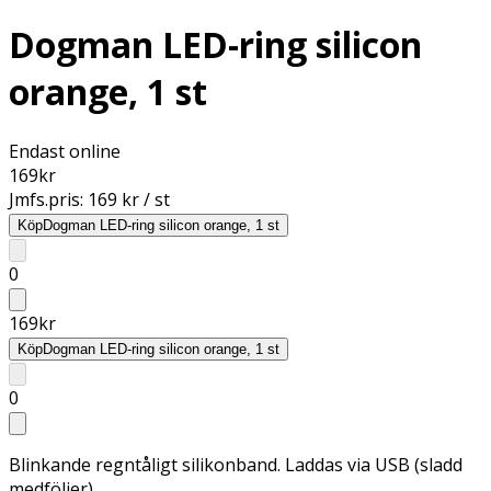
Dogman LED-ring silicon
orange, 1 st
Endast online
169
kr
Jmfs.pris:
169 kr / st
Köp
Dogman LED-ring silicon orange, 1 st
0
169
kr
Köp
Dogman LED-ring silicon orange, 1 st
0
Blinkande regntåligt silikonband. Laddas via USB (sladd
medföljer)