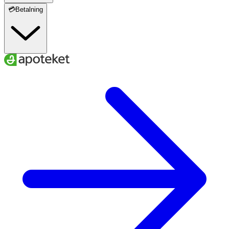
💳Betalning