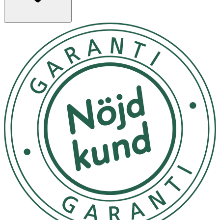
· Blinkande eller fast LED-ljus
· Synligt upp till 500 meter
· Vattenavvisande silikonmaterial
· Justerbar längd – max 65 cm
· Tre ljuslägen: snabbt blinkande, långsamt blinkande,
fast sken
· Batteritid: upp till 5 timmar (blinkande), 2 timmar
(fast sken)
· Uppladdningsbar via USB (kabel medföljer)
Användning
Klipp till önskad längd.
Välj önskat ljusläge.