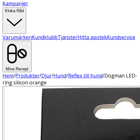
Kampanjer
Kloka Råd
Varumärken
Kundklubb
Tjänster
Hitta apotek
Kundservice
Mina Recept
Hem
/
Produkter
/
Djur
/
Hund
/
Reflex till hund
/
Dogman LED-
ring silicon orange