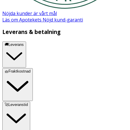
Ladda med medföljande USB-kabel vid behov.
Förvaring
Nöjda kunder är vårt mål
Läs om Apotekets Nöjd kund-garanti
Förvaras svalt, skyddat från direkt solljus och utom
räckhåll för barn.
Leverans & betalning
🚚Leverans
🧺Fraktkostnad
🚀Leveranstid