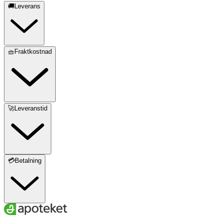
🚚Leverans
🧺Fraktkostnad
🚀Leveranstid
💳Betalning