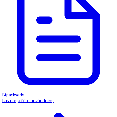
Bipacksedel
Läs noga före användning