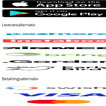
Leveransalternativ
Betalningsalternativ