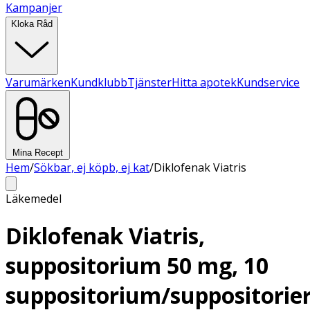
Kampanjer
Kloka Råd
Varumärken
Kundklubb
Tjänster
Hitta apotek
Kundservice
Mina Recept
Hem
/
Sökbar, ej köpb, ej kat
/
Diklofenak Viatris
Läkemedel
Diklofenak Viatris,
suppositorium 50 mg, 10
suppositorium/suppositorie