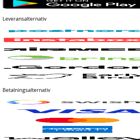
Leveransalternativ
Betalningsalternativ