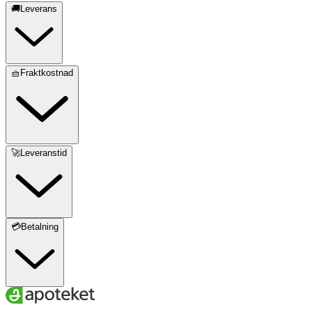
🚚Leverans
🧺Fraktkostnad
🚀Leveranstid
💳Betalning