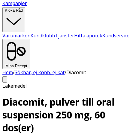
Kampanjer
Kloka Råd
Varumärken
Kundklubb
Tjänster
Hitta apotek
Kundservice
Mina Recept
Hem
/
Sökbar, ej köpb, ej kat
/
Diacomit
Läkemedel
Diacomit, pulver till oral
suspension 250 mg, 60
dos(er)