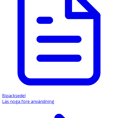
Bipacksedel
Läs noga före användning