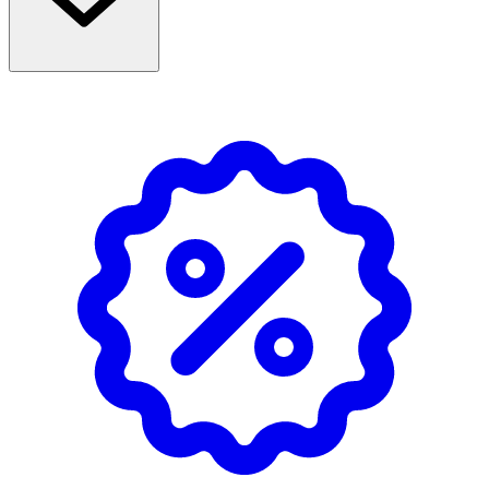
Inneh
å
ll
Water (Aqua), Zea Mays Starch, Diethylhexyl Carbonate,
Olea Europaea Fruit Oil, Aluminum Starch
Octenylsuccinate, Steareth-2, Steareth-21, PPG-15 Stearyl
Ether, Aloe Barbadensis Leaf Juice Powder, Tocopheryl
Acetate, Allantoin, Phenoxyethanol, Hypoallergen
Parfum.