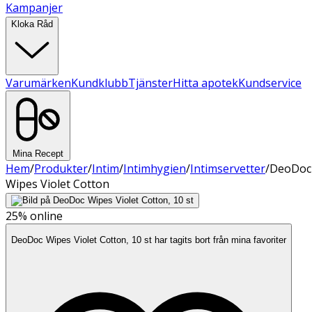
Kampanjer
Kloka Råd
Varumärken
Kundklubb
Tjänster
Hitta apotek
Kundservice
Mina Recept
Hem
/
Produkter
/
Intim
/
Intimhygien
/
Intimservetter
/
DeoDoc
Wipes Violet Cotton
25%
online
DeoDoc Wipes Violet Cotton, 10 st har tagits bort från mina favoriter