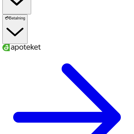
💳Betalning