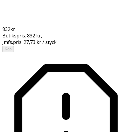
832
kr
Butikspris:
832 kr
,
Jmfs.pris:
27,73 kr / styck
Köp