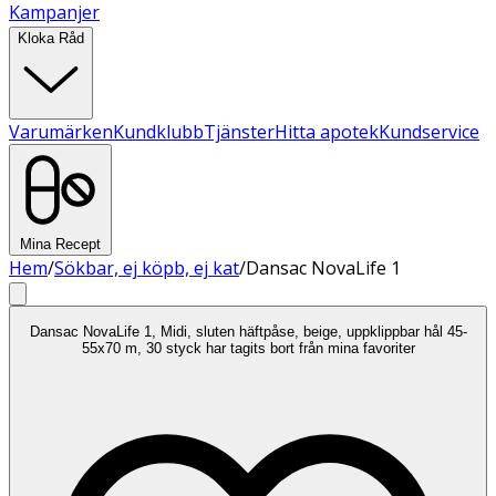
Kampanjer
Kloka Råd
Varumärken
Kundklubb
Tjänster
Hitta apotek
Kundservice
Mina Recept
Hem
/
Sökbar, ej köpb, ej kat
/
Dansac NovaLife 1
Dansac NovaLife 1, Midi, sluten häftpåse, beige, uppklippbar hål 45-
55x70 m, 30 styck har tagits bort från mina favoriter