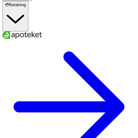
💳Betalning